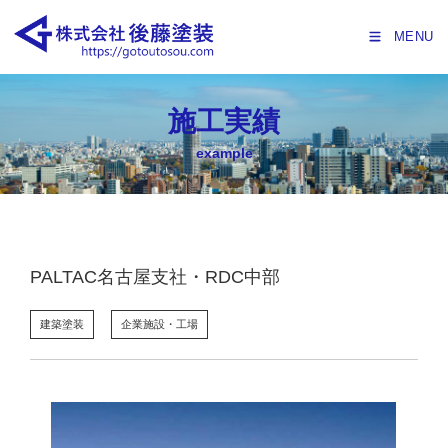
MENU
施工実績
example
PALTAC名古屋支社・RDC中部
建築塗装
企業施設・工場