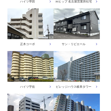
ハイツ早田
㈱ヒップ 名古屋営業所社宅
正木コーポ
サン・リビエール
ハイツ宇佐
ビレッジハウス岐阜タワー