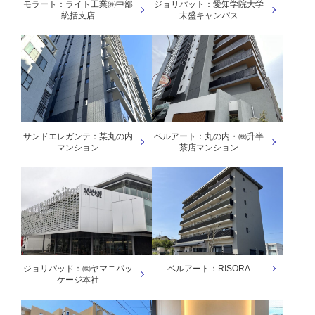
モラート：ライト工業㈱中部
ジョリパット：愛知学院大学
統括支店
末盛キャンパス
サンドエレガンテ：某丸の内
ベルアート：丸の内・㈱升半
マンション
茶店マンション
ジョリパッド：㈱ヤマニパッ
ベルアート：RISORA
ケージ本社